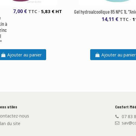
7,00 €
5,83 € HT
TTC
-
Gel hydroalcoolique 85 NPC 1L "Ani
e
14,11 €
1
TTC
-
in à
zinc
l
"
Ajouter au panier
Ajouter au panier
iens utiles
Confort Méd
ontactez-nous
07 83 
sav@co
lan du site