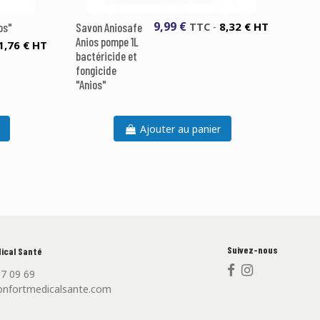
9,99 €
8,32 € HT
os"
Savon Aniosafe
TTC
-
Anios pompe 1L
1,76 € HT
bactéricide et
fongicide
"Anios"
Ajouter au panier
Suivez-nous
ical Santé
87 09 69
nfortmedicalsante.com