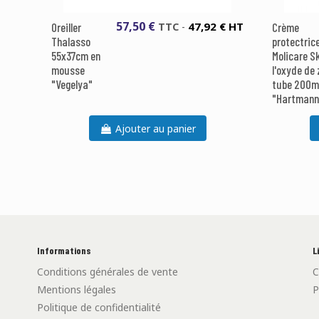
57,50 €
47,92 € HT
Oreiller
TTC
-
Crème
Thalasso
protectric
55x37cm en
Molicare Sk
mousse
l'oxyde de 
"Vegelya"
tube 200m
"Hartmann
Ajouter au panier
Informations
L
Conditions générales de vente
C
Mentions légales
P
Politique de confidentialité