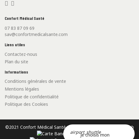
Confort Médical Santé
07 83 87 09 69
sav@confortmedicalsante.com
Liens utiles
Contactez-nous
Plan du site
Informations
Conditions générales de vente
Mentions légales
Politique de confidentialité
Politique des Cookies
©2021 Confort Médical Santé - Créé par l'
Agence Web Cibleweb
airport_shuttle
Carte Bancaire
Je choisis mon