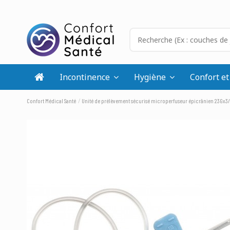
Incontinence
Hygiène
Confort et
Confort Médical Santé
Unité de prélèvement sécurisé microperfuseur épicrânien 23Gx3/4 r