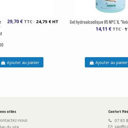
29,70 €
24,75 € HT
r
TTC
-
Gel hydroalcoolique 85 NPC 1L "Ani
r
14,11 €
1
TTC
-
nt
00
Ajouter au panier
Ajouter au panier
iens utiles
Confort Méd
ontactez-nous
07 83 
sav@co
lan du site