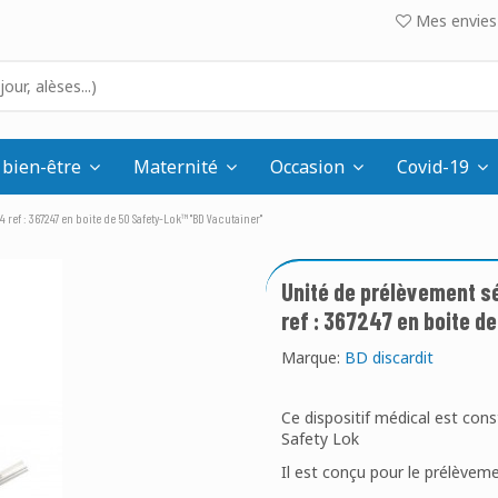
Mes envies 
 bien-être
Maternité
Occasion
Covid-19
ef : 367247 en boite de 50 Safety-Lok™ "BD Vacutainer"
Unité de prélèvement s
ref : 367247 en boite 
Marque:
BD discardit
Ce dispositif médical est con
Safety Lok
Il est conçu pour le prélèveme