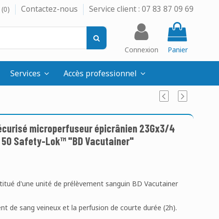
Contactez-nous
Service client : 07 83 87 09 69
(
0
)
Connexion
Panier
Services
Accès professionnel
écurisé microperfuseur épicrânien 23Gx3/4
de 50 Safety-Lok™ "BD Vacutainer"
stitué d'une unité de prélèvement sanguin BD Vacutainer
nt de sang veineux et la perfusion de courte durée (2h).