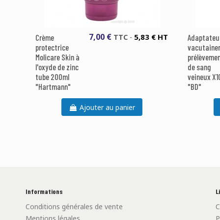
7,00 €
5,83 € HT
Crème
TTC
-
Adaptateu
protectrice
vacutaine
Molicare Skin à
prélèveme
l'oxyde de zinc
de sang
tube 200ml
veineux X1
"Hartmann"
"BD"
Ajouter au panier
Informations
L
Conditions générales de vente
C
Mentions légales
P