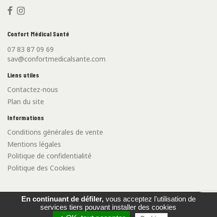
Confort Médical Santé
07 83 87 09 69
sav@confortmedicalsante.com
Liens utiles
Contactez-nous
Plan du site
Informations
Conditions générales de vente
Mentions légales
Politique de confidentialité
Politique des Cookies
En continuant de défiler,
vous acceptez l'utilisation de
airpo
©2021 Confort Médical Santé - Créé par l'
Agence Web Cibleweb
services tiers pouvant installer des cookies
Carte Bancaire
Virement Bancaire