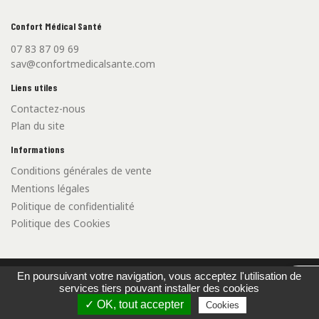
Confort Médical Santé
07 83 87 09 69
sav@confortmedicalsante.com
Liens utiles
Contactez-nous
Plan du site
Informations
Conditions générales de vente
Mentions légales
Politique de confidentialité
Politique des Cookies
©2021 Confort Médical Santé - Créé par l'
Agence Web Cibleweb
En poursuivant votre navigation, vous acceptez l'utilisation de
airpo
services tiers pouvant installer des cookies
Carte Bancaire
Virement Bancaire
✓ OK, tout accepter
Cookies