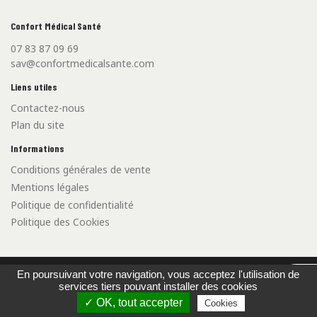
Confort Médical Santé
07 83 87 09 69
sav@confortmedicalsante.com
Liens utiles
Contactez-nous
Plan du site
Informations
Conditions générales de vente
Mentions légales
Politique de confidentialité
Politique des Cookies
©2021 Confort Médical Santé - Créé par l'
Agence Web Cibleweb
En poursuivant votre navigation, vous acceptez l'utilisation de
airpo
services tiers pouvant installer des cookies
Carte Bancaire
Virement Bancaire
✓ OK, tout accepter
Cookies