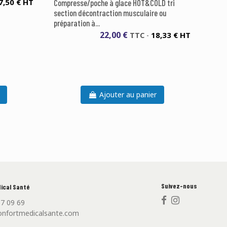
7,50 € HT
Compresse/poche à glace HOT&COLD tri
section décontraction musculaire ou
préparation à...
22,00 €
18,33 € HT
TTC
-
Ajouter au panier
Suivez-nous
ical Santé
87 09 69
nfortmedicalsante.com