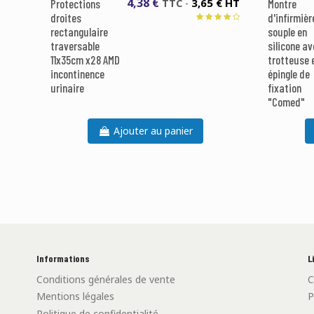
4,38 €
3,65 € HT
Protections
TTC
-
Montre
droites
d'infirmièr
rectangulaire
souple en
traversable
silicone av
11x35cm x28 AMD
trotteuse 
incontinence
épingle de
urinaire
fixation
"Comed"
Ajouter au panier
Informations
L
Conditions générales de vente
C
Mentions légales
P
Politique de confidentialité