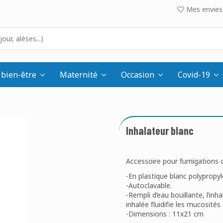
Mes envies 
 bien-être
Maternité
Occasion
Covid-19
Inhalateur blanc
Accessoire pour fumigations d
-En plastique blanc polypropyl
-Autoclavable.
-Rempli d’eau bouillante, l’in
inhalée fluidifie les mucosité
-Dimensions : 11x21 cm