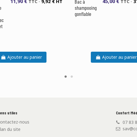
11,90 €
45,00 €
9,92 € HT
3
TTC
-
Bac à
TTC
-
e
shampooing
gonflable
ec
et
Ajouter au panier
Ajouter au panier
iens utiles
Confort Méd
ontactez-nous
07 83 
sav@co
lan du site