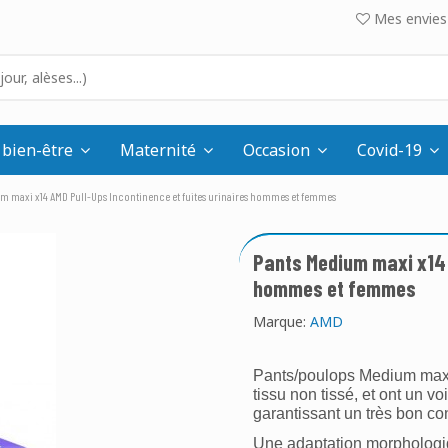
Mes envies 
 bien-être
Maternité
Occasion
Covid-19
m maxi x14 AMD Pull-Ups Incontinence et fuites urinaires hommes et femmes
Pants Medium maxi x14 
hommes et femmes
Marque:
AMD
Pants/poulops Medium maxi 
tissu non tissé, et ont un vo
garantissant un très bon con
Une adaptation morphologiqu