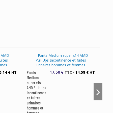
Écrire un avis
17,50 €
6,14 € HT
14,58 € HT
Pants
TTC
-
Pant
Medium
maxi
super x14
Pull-
AMD Pull-Ups
Inco
Incontinence
et fu
et fuites
urina
urinaires
homm
hommes et
fem
femmes