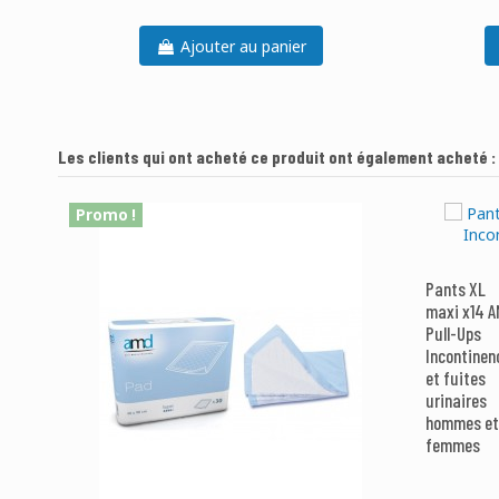
Ajouter au panier
Les clients qui ont acheté ce produit ont également acheté :
Promo !
Pants XL
maxi x14 
Pull-Ups
Incontinen
et fuites
urinaires
hommes et
femmes