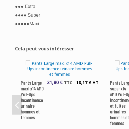
●●● Extra
●●●● Super
●●●●●Maxi
Disponible
30 Produits
EAN13
3401099847427
Aucun avis
Cela peut vous intéresser
21,80 €
18,17 € HT
Pants Large
TTC
-
Pants Lar
maxi x14 AMD
super x14
Pull-Ups
AMD Pull-U
incontinence
Incontinen
urinaire
et fuites
hommes et
urinaires
femmes
hommes et
femmes