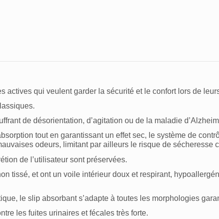
.
s actives qui veulent garder la sécurité et le confort lors de leu
lassiques.
rant de désorientation, d’agitation ou de la maladie d’Alzheim
absorption tout en garantissant un effet sec, le système de cont
aises odeurs, limitant par ailleurs le risque de sécheresse cu
rétion de l’utilisateur sont préservées.
n tissé, et ont un voile intérieur doux et respirant, hypoallergé
ique, le slip absorbant s’adapte à toutes les morphologies gar
re les fuites urinaires et fécales très forte.