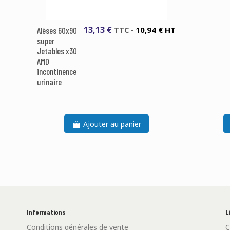
13,13 €
10,94 € HT
Alèses 60x90
TTC
-
super
Jetables x30
AMD
incontinence
urinaire
Ajouter au panier
Informations
L
Conditions générales de vente
C