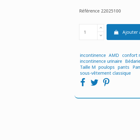
Référence
22025100
Ajouter 
incontinence
AMD
confort 
incontinence urinaire
Bédari
Taille M
poulops
pants
Pan
sous-vêtement classique