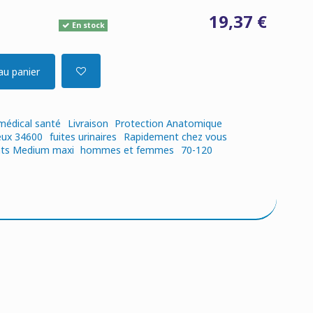
19,37 €
En stock
au panier
médical santé
Livraison
Protection Anatomique
eux 34600
fuites urinaires
Rapidement chez vous
ts Medium maxi
hommes et femmes
70-120