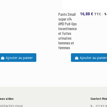
16,88 €
1
Pants Small
TTC
-
super x14
AMD Pull-Ups
Incontinence
et fuites
urinaires
hommes et
femmes
Ajouter au panier
Ajouter au panier
iens utiles
Confort Méd
ontactez-nous
07 83 