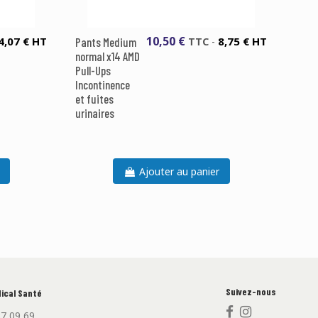
10,50 €
4,07 € HT
8,75 € HT
Pants Medium
TTC
-
normal x14 AMD
Pull-Ups
Incontinence
et fuites
urinaires
Ajouter au panier
Suivez-nous
ical Santé
87 09 69