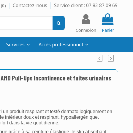
Contactez-nous
Service client : 07 83 87 09 69
(
0
)
Connexion
Panier
Services
Accès professionnel
AMD Pull-Ups Incontinence et fuites urinaires
un produit respirant et testé dermato logiquement en
ile intérieur doux et respirant, hypoallergénique,
fort dans la vie quotidienne.
e grâce à sa ceinture élastique, le slip absorbant